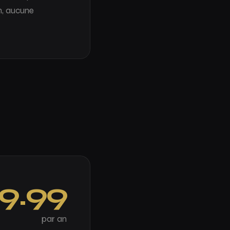
n, aucune
19.99
par an