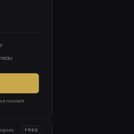
ur
nneau
à tout moment
oujours.
FREE