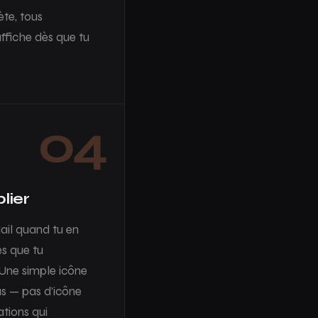
ète, tous
ffiche dès que tu
04
blier
Mail quand tu en
ès que tu
 Une simple icône
s — pas d'icône
ations qui