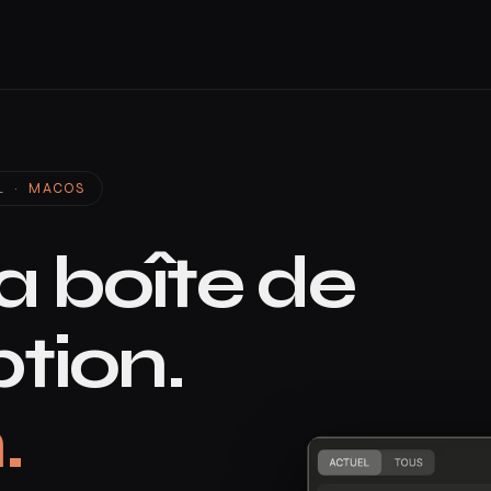
L ·
MACOS
ta boîte de
tion.
.