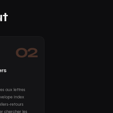
ut
02
ers
îtes aux lettres
nvelope Index
allers-retours
ler chercher les