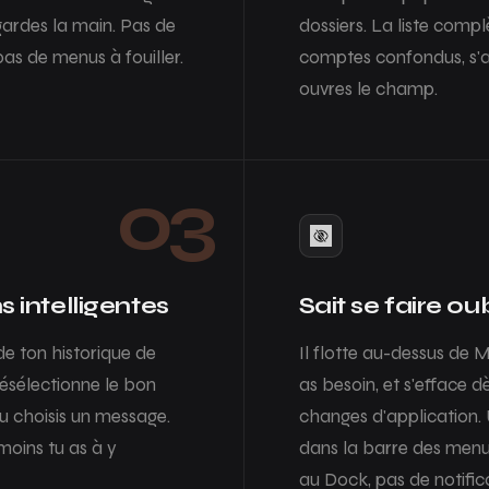
ardes la main. Pas de
dossiers. La liste compl
pas de menus à fouiller.
comptes confondus, s'a
ouvres le champ.
03
 intelligentes
Sait se faire ou
de ton historique de
Il flotte au-dessus de 
ésélectionne le bon
as besoin, et s'efface d
tu choisis un message.
changes d'application.
 moins tu as à y
dans la barre des menu
au Dock, pas de notific