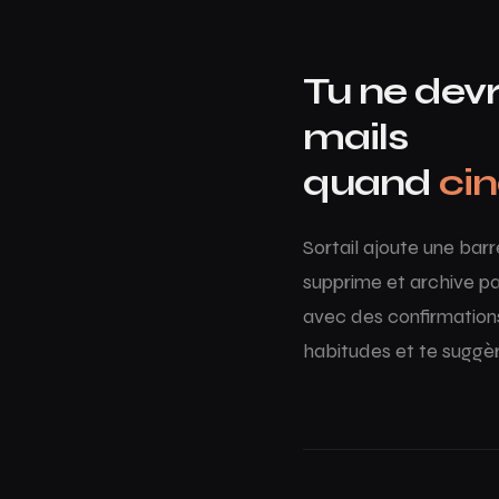
Tu ne devr
mails
quand
ci
Sortail ajoute une bar
supprime et archive pa
avec des confirmations
habitudes et te suggè