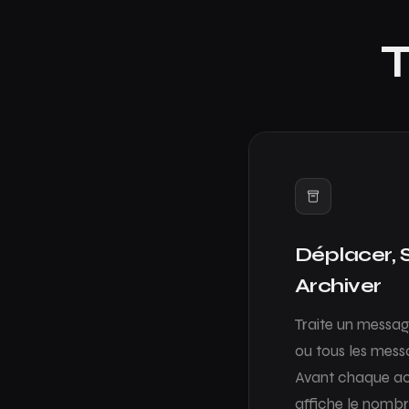
T
Déplacer, 
Archiver
Traite un message 
ou tous les mess
Avant chaque act
affiche le nomb