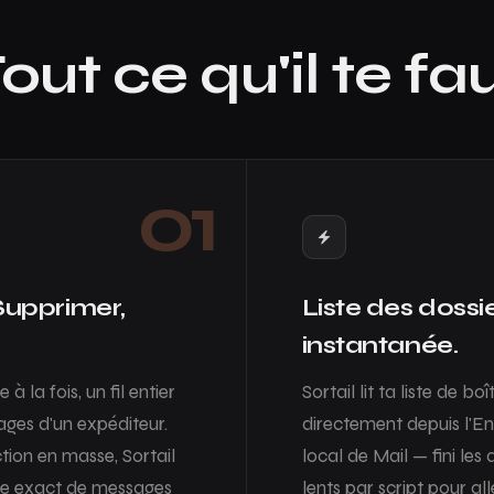
out ce qu'il te fa
01
Supprimer,
Liste des dossi
instantanée.
à la fois, un fil entier
Sortail lit ta liste de bo
ages d'un expéditeur.
directement depuis l'E
ion en masse, Sortail
local de Mail — fini les 
re exact de messages
lents par script pour al