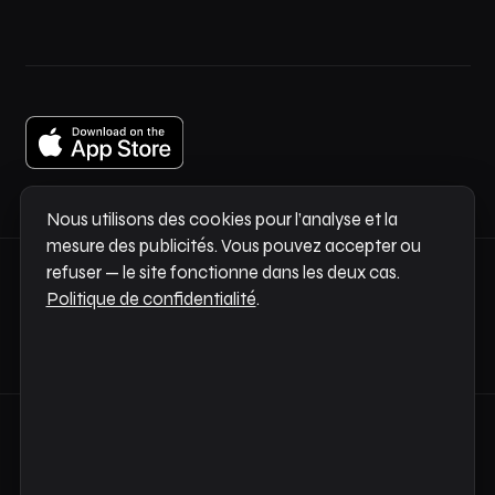
Nous utilisons des cookies pour l’analyse et la
mesure des publicités. Vous pouvez accepter ou
refuser — le site fonctionne dans les deux cas.
Envie de le voir en action ?
Guide rapide →
Politique de confidentialité
.
Des questions ?
support@sortail.com
© 2026 Infonet AS ·
Politique de confidentialité
·
Conditions
·
Journal des modifications
·
FAQ
·
Support