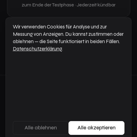
zum Ende der Testphase · Jederzeit kündbar
Wir verwenden Cookies für Analyse und zur
Aktionen für einzelne Nachrichten und alle Panel-Modi
Messung von Anzeigen. Du kannst zustimmen oder
sind immer kostenlos.
ablehnen — die Seite funktioniert in beiden Fällen.
FREE
Datenschutzerklärung
.
© 2026 Infonet AS ·
Datenschutz
·
Nutzungsbedingungen
·
Änderungsprotokoll
·
FAQ
·
Support
Alle ablehnen
Alle akzeptieren
Powered by