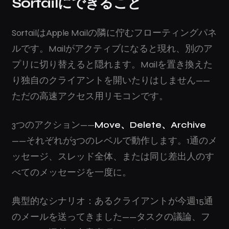
Sortailにできること
SortailはApple Mailの隣に佇むフローティングパネ
ルです。Mailがアクティブになると現れ、別のア
プリに切り替えると隠れます。Mailを置き換えた
り独自のクライアントを開いたりはしません——
ただの高速アクセス用リモコンです。
3つのアクション——
Move、Delete、Archive
——それぞれが3つのレベルで動作します。1通のメ
ッセージ、スレッド全体、または同じ差出人のす
べてのメッセージを一度に。
典型的なシナリオ：あるクライアントが今週15通
のメールを送ってきました——タスクの議論、フ