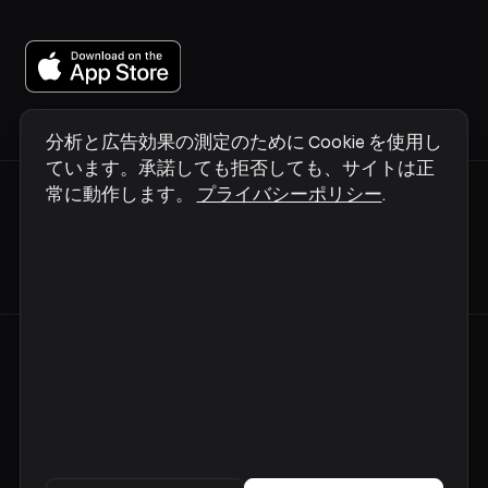
分析と広告効果の測定のために Cookie を使用し
ています。承諾しても拒否しても、サイトは正
常に動作します。
プライバシーポリシー
.
実際の動きを見たい？
クイックガイド →
ご質問は？
support@sortail.com
© 2026 Infonet AS ·
プライバシーポリシー
·
利用規約
·
更
新履歴
·
FAQ
·
サポート